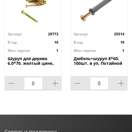
Артикул
29773
Артикул
25514
В кор.
10
В кор.
10
Мин. партия
1
Мин. партия
1
Шуруп для дерева
Дюбель+шуруп 8*60,
6,0*70, желтый цинк,
100шт. в уп, Потайной
40шт, 1/18
бортик, 1/18
Сервис и поддержка