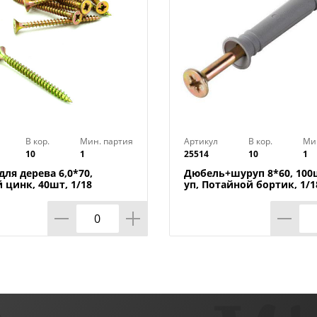
В кор.
Мин. партия
Артикул
В кор.
Ми
10
1
25514
10
1
ля дерева 6,0*70,
Дюбель+шуруп 8*60, 100
 цинк, 40шт, 1/18
уп, Потайной бортик, 1/1