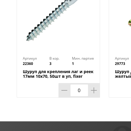
Артикул
В кор.
Мин. партия
Артикул
22360
3
1
29773
Шуруп для крепления лаг и реек
Шуруп д
17мм 10х70, 50шт в уп, fixer
желтый