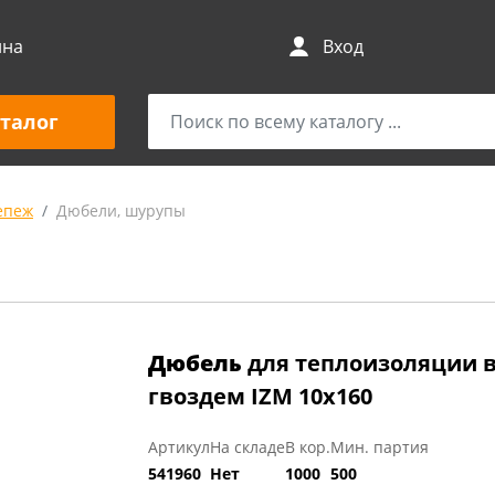
ина
Вход
талог
епеж
Дюбели, шурупы
Дюбель
для теплоизоляции в
гвоздем IZМ 10х160
Артикул
На складе
В кор.
Мин. партия
541960
Нет
1000
500