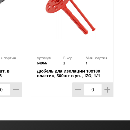
н. партия
Артикул
В кор.
Мин. партия
64966
2
1
шт. в
Дюбель для изоляции 10х180
8
пластик, 500шт в уп. , IZO, 1/1