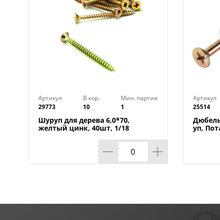
Артикул
В кор.
Мин. партия
Артикул
29773
10
1
25514
Шуруп для дерева 6,0*70,
Дюбель
желтый цинк, 40шт, 1/18
уп, Пот