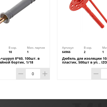
В кор.
Мин. партия
Артикул
В кор.
Ми
10
1
64966
2
1
+шуруп 8*60, 100шт. в
Дюбель для изоляции 10
айной бортик, 1/18
пластик, 500шт в уп. , IZO