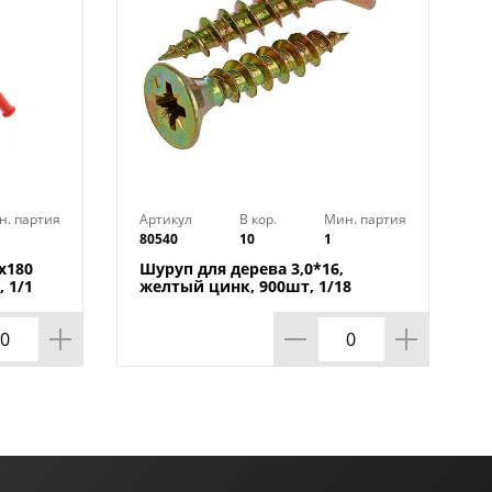
н. партия
Артикул
В кор.
Мин. партия
80540
10
1
х180
Шуруп для дерева 3,0*16,
, 1/1
желтый цинк, 900шт, 1/18