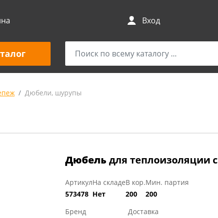
ина
Вход
талог
епеж
Дюбели, шурупы
Дюбель
для теплоизоляции с 
Артикул
На складе
В кор.
Мин. партия
573478
Нет
200
200
Бренд
Доставка