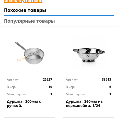
Развернуть текст
Также дуршлаг используется для мытья и
Похожие товары
промывания ягод, грибов, мелких фруктов и
овощей, а также отцеживания творожной
Популярные товары
сыворотки.
Артикул
25227
Артикул
33613
В кор.
10
В кор.
6
Мин. партия
1
Мин. партия
1
Дуршлаг 200мм с
Дуршлаг 260мм из
ручкой,
нержавейки, 1/24
штампованный
алюминий, БЕЛАЯ