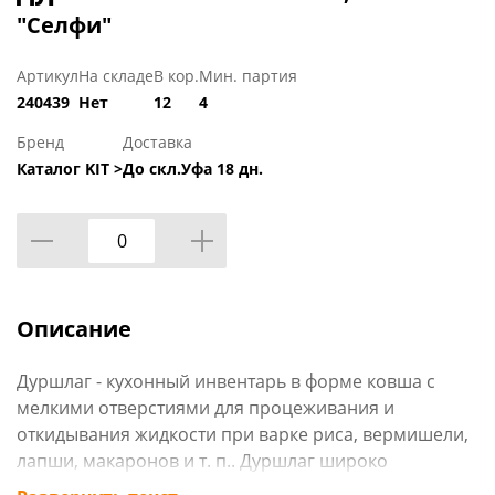
"Селфи"
Артикул
На складе
В кор.
Мин. партия
240439
Нет
12
4
Бренд
Доставка
Каталог KIT >
До скл.Уфа 18 дн.
Описание
Дуршлаг - кухонный инвентарь в форме ковша с
мелкими отверстиями для процеживания и
откидывания жидкости при варке риса, вермишели,
лапши, макаронов и т. п.. Дуршлаг широко
используется на кухне при приготовлении блюд.