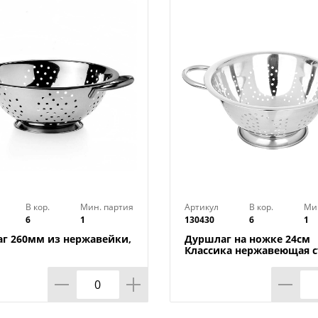
В кор.
Мин. партия
Артикул
В кор.
Ми
6
1
130430
6
1
г 260мм из нержавейки,
Дуршлаг на ножке 24см
Классика нержавеющая с
1/24