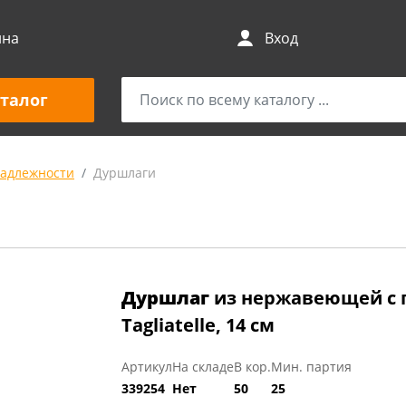
ина
Вход
талог
адлежности
Дуршлаги
Дуршлаг
из нержавеющей с 
Tagliatelle, 14 см
Артикул
На складе
В кор.
Мин. партия
339254
Нет
50
25