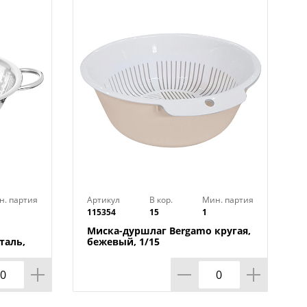
н. партия
Артикул
В кор.
Мин. партия
115354
15
1
Миска-дуршлаг Bergamo кругая,
таль,
бежевый, 1/15