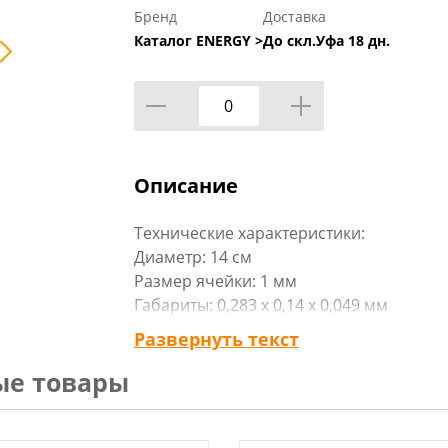
Бренд
Доставка
Каталог ENERGY >
До скл.Уфа 18 дн.
Описание
Технические характеристики:
Диаметр: 14 см
Размер ячейки: 1 мм
Габариты: 0,283 x 0,14 x 0,049 мм
Вид упаковки: хенгтег, пакет
Развернуть текст
Материал изделия: нержав.сталь, пласт
ые товары
Бренд: Mallony
Страна-изготовитель: Китай