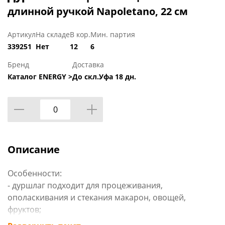
длинной ручкой Napoletano, 22 см
Артикул
На складе
В кор.
Мин. партия
339251
Нет
12
6
Бренд
Доставка
Каталог ENERGY >
До скл.Уфа 18 дн.
Описание
Особенности:
- дуршлаг подходит для процеживания,
ополаскивания и стекания макарон, овощей,
фруктов;
- отверстие на ручке позволяет подвесить дуршлаг в