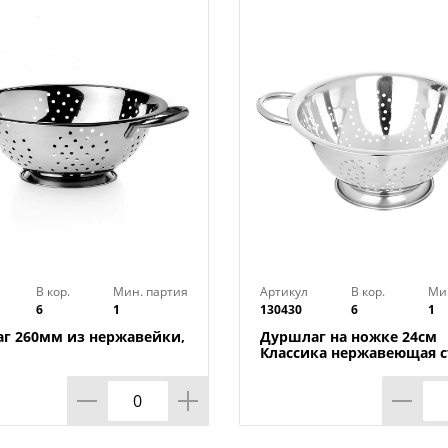
В кор.
Мин. партия
Артикул
В кор.
Ми
6
1
130430
6
1
г 260мм из нержавейки,
Дуршлаг на ножке 24см
Классика нержавеющая с
1/24