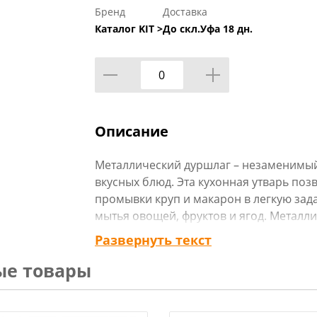
Бренд
Доставка
Каталог KIT >
До скл.Уфа 18 дн.
Описание
Металлический дуршлаг – незаменимы
вкусных блюд. Эта кухонная утварь поз
промывки круп и макарон в легкую зад
мытья овощей, фруктов и ягод. Металл
функционален, он станет важной часть
Развернуть текст
ые товары