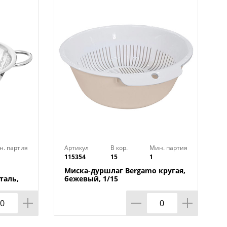
н. партия
Артикул
В кор.
Мин. партия
115354
15
1
Миска-дуршлаг Bergamo кругая,
таль,
бежевый, 1/15