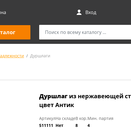
ина
Вход
талог
адлежности
Дуршлаги
Дуршлаг
из нержавеющей ста
цвет Антик
Артикул
На складе
В кор.
Мин. партия
511111
Нет
8
4