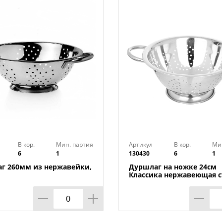
Изготовлено: пластмасса (полипропилен
миска – 19,5х18х8см, емкость 1200мл.
В кор.
Мин. партия
Артикул
В кор.
Ми
6
1
130430
6
1
г 260мм из нержавейки,
Дуршлаг на ножке 24см
Классика нержавеющая с
1/24