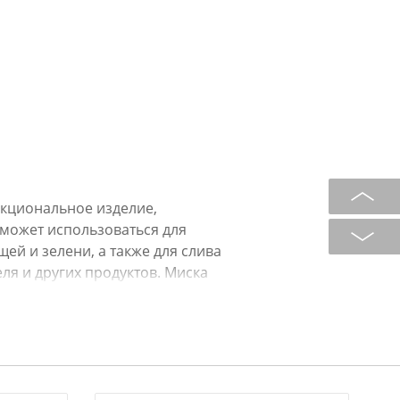
кциональное изделие,
может использоваться для
ей и зелени, а также для слива
ля и других продуктов. Миска
ты и поместите дуршлаг в емкость,
. Приспособление удобно для
акже может использоваться
вить салат, подать фрукты и овощи