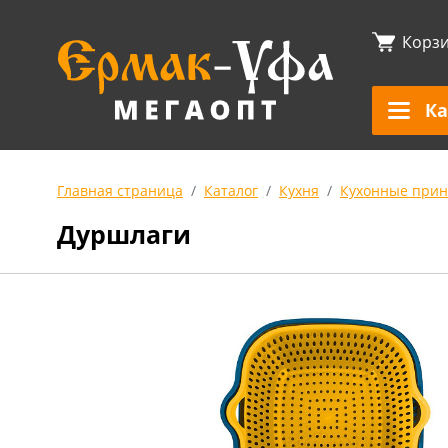
Корз
Ка
Главная страница
Каталог
Кухня
Кухонные прин
Дуршлаги