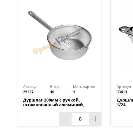
Артикул
В кор.
Мин. партия
Артикул
25227
10
1
33613
Дуршлаг 200мм с ручкой,
Дуршла
штампованный алюминий,
1/24
БЕЛАЯ КАЛИТВА, 1/10