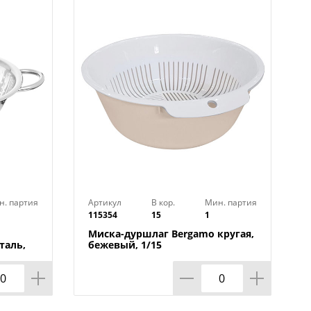
). Размеры: дуршлаг - 19х17х7,5 см;
н. партия
Артикул
В кор.
Мин. партия
115354
15
1
Миска-дуршлаг Bergamo кругая,
таль,
бежевый, 1/15