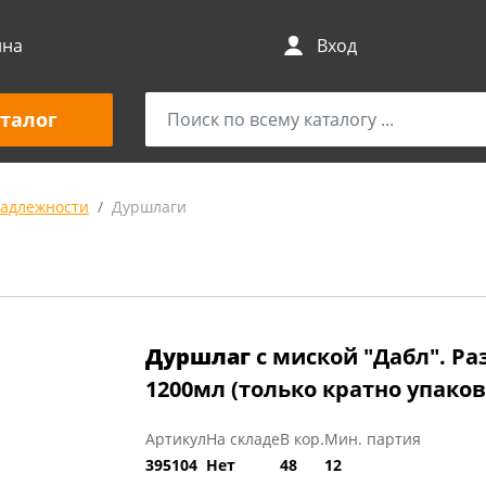
ина
Вход
талог
адлежности
Дуршлаги
Дуршлаг
с миской "Дабл". Ра
1200мл (только кратно упаков
Артикул
На складе
В кор.
Мин. партия
395104
Нет
48
12