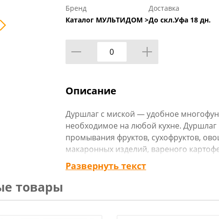
Бренд
Доставка
Каталог МУЛЬТИДОМ >
До скл.Уфа 18 дн.
Описание
Дуршлаг с миской — удобное многофун
необходимое на любой кухне. Дуршлаг 
промывания фруктов, сухофруктов, овощ
макаронных изделий, вареного картофе
подойдет для сушки — промойте продук
Развернуть текст
чтобы лишняя вода не стекала на стол
ые товары
размораживания мяса и рыбы. Миска т
самостоятельно — в ней можно пригото
на стол и т.п.