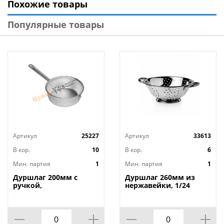
Похожие товары
Используется для различных банок, как стеклянных,
Популярные товары
так и жестяных, с диаметром до 10,5см.
Изготовлено из пластмассы (полипропилен).
Артикул
25227
Артикул
33613
В кор.
10
В кор.
6
Мин. партия
1
Мин. партия
1
Дуршлаг 200мм с
Дуршлаг 260мм из
ручкой,
нержавейки, 1/24
штампованный
алюминий, БЕЛАЯ
КАЛИТВА, 1/10