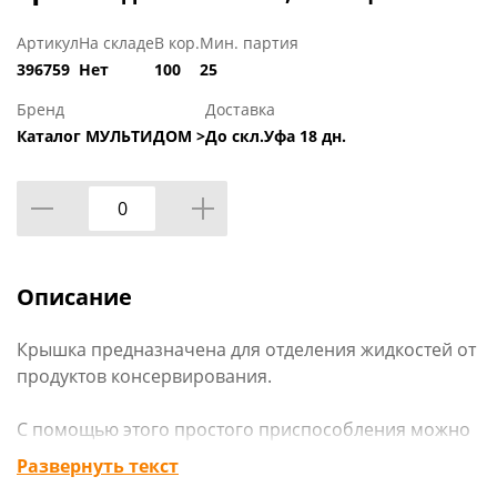
Артикул
На складе
В кор.
Мин. партия
396759
Нет
100
25
Бренд
Доставка
Каталог МУЛЬТИДОМ >
До скл.Уфа 18 дн.
Описание
Крышка предназначена для отделения жидкостей от
продуктов консервирования.
С помощью этого простого приспособления можно
легко слить жидкость с консервированных ягод,
Развернуть текст
фруктов, а также консервов из овощей.