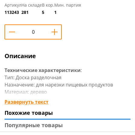
Артикул
На складе
В кор.
Мин. партия
113243
281
5
1
Описание
Технические характеристики
:
Тип: Доска разделочная
Назначение: для нарезки пищевых продуктов
Материал: дерево
Размеры: 18х25х0,6 см
Развернуть текст
Форма: прямоугольная
Похожие товары
Страна-изготовитель: Россия
Популярные товары