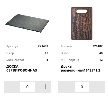
Артикул
223407
Артикул
226182
В кор.
12
В кор.
48
Мин. партия
4
Мин. партия
12
ДОСКА
Доска
СЕРВИРОВОЧНАЯ
разделочная16*25*1.2
AGNESS, MIDHIGHT,
СМ
20*30 СМ, БЕЗ
УПАКОВКИ, КОР=12ШТ.