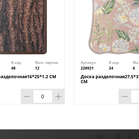
В кор.
Мин. партия
Артикул
В кор.
Ми
48
12
228921
24
6
разделочная16*25*1.2 СМ
Доска разделочная27,5*37
СМ