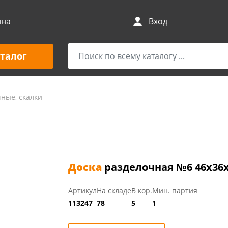
ина
Вход
талог
ные, скалки
Доска
разделочная №6 46х36х0
Артикул
На складе
В кор.
Мин. партия
113247
78
5
1