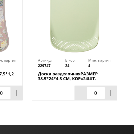
н. партия
Артикул
В кор.
Мин. партия
229747
24
4
,5*1,2
Доска разделочнаяРАЗМЕР
38.5*24*4.5 СМ, КОР=24ШТ.
МАЛ.УП.=12ШТ