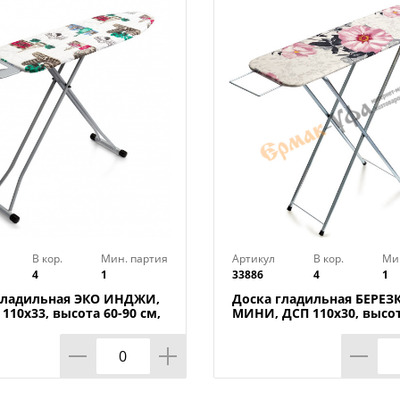
В кор.
Мин. партия
Артикул
В кор.
Ми
4
1
33886
4
1
гладильная ЭКО ИНДЖИ,
Доска гладильная БЕРЕЗ
110х33, высота 60-90 см,
МИНИ, ДСП 110х30, высот
урция, 1/4
см, UFUK, Турция, 1/4