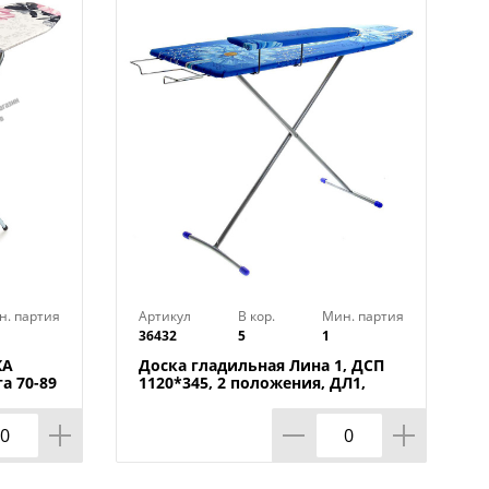
н. партия
Артикул
В кор.
Мин. партия
36432
5
1
КА
Доска гладильная Лина 1, ДСП
а 70-89
1120*345, 2 положения, ДЛ1,
НИКА, 1/5