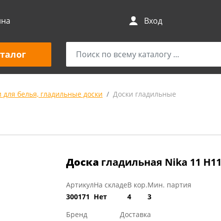
ина
Вход
талог
 для белья, гладильные доски
Доски гладильные
Доска
гладильная Nika 11 Н11
Артикул
На складе
В кор.
Мин. партия
300171
Нет
4
3
Бренд
Доставка