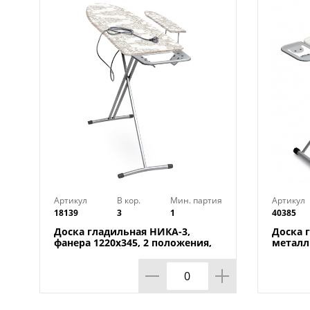
Артикул
В кор.
Мин. партия
Артикул
18139
3
1
40385
Доска гладильная НИКА-3,
Доска 
фанера 1220х345, 2 положения,
металл 
Россия, НИКА, 1/3
UFUK, Т