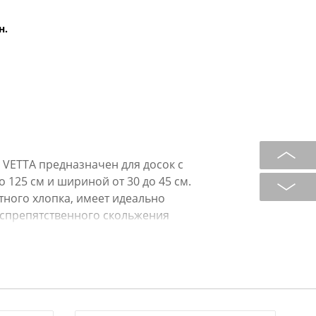
н.
 VETTA предназначен для досок с
 125 см и шириной от 30 до 45 см.
ного хлопка, имеет идеально
еспрепятственного скольжения
Быстро и легко фиксируется на
образуя гладкое полотно без
ет во время глажения и хранения
у распределению пара, поэтому
хол имеет стильный дизайн и не