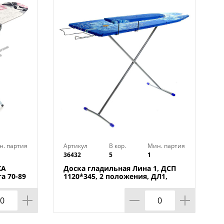
бор.
и
н. партия
Артикул
В кор.
Мин. партия
36432
5
1
КА
Доска гладильная Лина 1, ДСП
а 70-89
1120*345, 2 положения, ДЛ1,
НИКА, 1/5