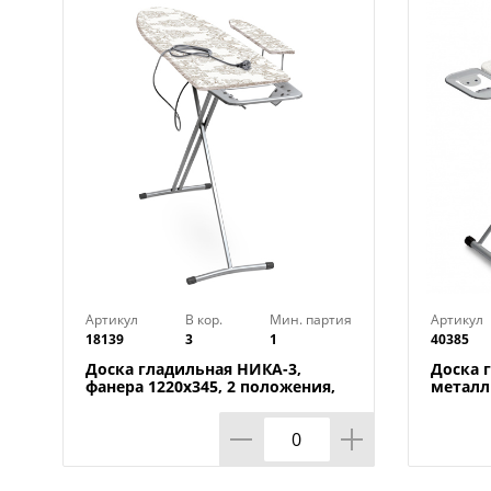
Артикул
В кор.
Мин. партия
Артикул
18139
3
1
40385
Доска гладильная НИКА-3,
Доска 
фанера 1220х345, 2 положения,
металл 
Россия, НИКА, 1/3
UFUK, Т