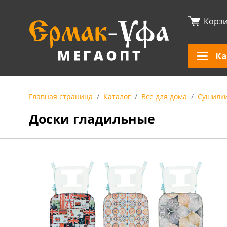
Корз
Ка
Главная страница
Каталог
Все для дома
Сушилки
Доски гладильные