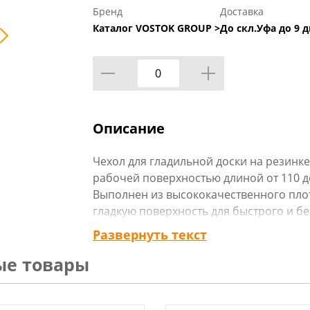
Бренд
Доставка
Каталог VOSTOK GROUP >
До скл.Уфа до 9 д
Описание
Чехол для гладильной доски на резинке
рабочей поверхностью длиной от 110 до
Выполнен из высококачественного плот
гладкую поверхность для быстрого и б
утюга, оснащен хлопковой подкладкой. 
Развернуть текст
доске при помощи резинки с утяжкой, 
ые товары
складок. Отлично держится и не сполза
доски. Хлопок способствует идеальном
белье будет идеально отглаженным. Че