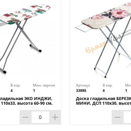
подвержен истиранию. 3 дизайна на вы
Технические характеристики:
Тип товара : Чехол для гладильной доск
Бренд : VETTA
В ассортименте : Да
Материал : Хлопок
Размер : 130х50 см
Фиксация чехла : На резинке
Цвет : Микс
Страна производства : Китай
В кор.
Мин. партия
Артикул
В кор.
Ми
4
1
33886
4
1
гладильная ЭКО ИНДЖИ,
Доска гладильная БЕРЕЗ
110х33, высота 60-90 см,
МИНИ, ДСП 110х30, высот
урция, 1/4
см, UFUK, Турция, 1/4