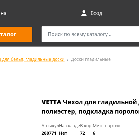
ина
Вход
талог
 для белья, гладильные доски
Доски гладильные
VETTA
Чехол для гладильной 
полиэстер, подкладка поролон
Артикул
На складе
В кор.
Мин. партия
288771
Нет
72
6