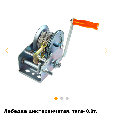
Лебедка
шестеренчатая, тяга- 0,8т,