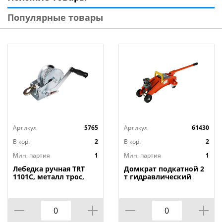
Популярные товары
Артикул
5765
Артикул
61430
В кор.
2
В кор.
2
Мин. партия
1
Мин. партия
1
Лебедка ручная TRT
Домкрат подкатной 2
1101C, металл трос,
т гидравлический
450кг, длина троса
высота подъема 125-
10м, 1/6
320мм, 1/1