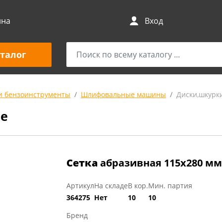
ина
Вход
талог
и бензоинструменты
Шлифовальные машины
Диски,шкурк
е
Сетка
абразивная 115х280 мм
Артикул
На складе
В кор.
Мин. партия
364275
Нет
10
10
Бренд