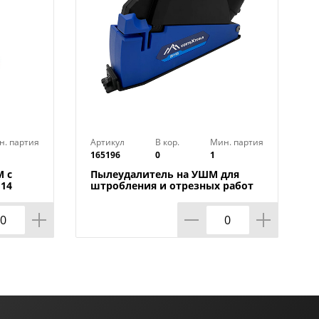
н. партия
Артикул
В кор.
Мин. партия
165196
0
1
М с
Пылеудалитель на УШМ для
М14
штробления и отрезных работ
ели
125мм VERTEXTOOLS, 1/1