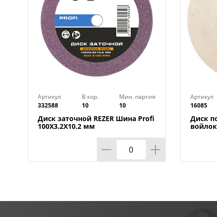
Артикул
В кор.
Мин. партия
Артикул
332588
10
10
16085
Диск заточной REZER Шина Profi
Диск п
100X3.2X10.2 мм
войлок
MATRIX 