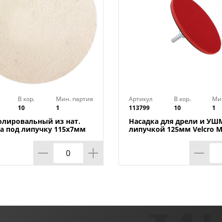
В кор.
Мин. партия
Артикул
В кор.
Ми
10
1
113799
10
1
олировальный из нат.
Насадка для дрели и УШ
а под липучку 115х7мм
липучкой 125мм Velcro 
/1/
УШМ c адаптером для др
Targ Тарелка опорная, 1/