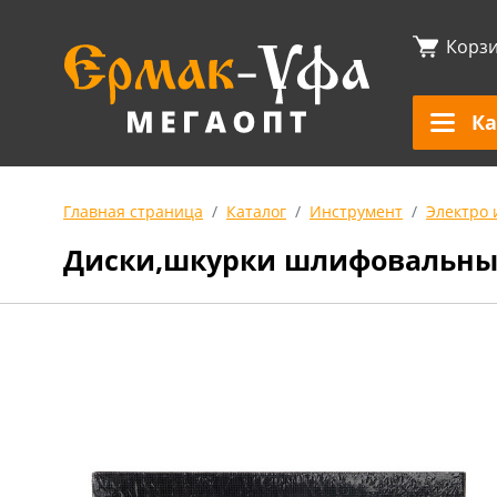
Корз
Ка
Главная страница
Каталог
Инструмент
Электро 
Диски,шкурки шлифовальны