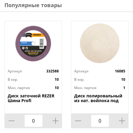
Популярные товары
Артикул
332588
Артикул
16085
В кор.
10
В кор.
10
Мин. партия
10
Мин. партия
1
Диск заточной REZER
Диск полировальный
Шина Profi
из нат. войлока под
100X3.2X10.2 мм
липучку 115х7мм
MATRIX /1/