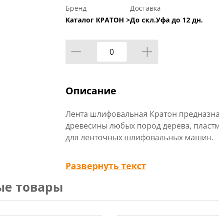
Бренд
Доставка
Каталог КРАТОН >
До скл.Уфа до 12 дн.
Описание
Лента шлифовальная Кратон предназна
древесины любых пород дерева, пластм
для ленточных шлифовальных машин.
Преимущества:
Развернуть текст
- долго не забивается пылью;
ые товары
- применяется для изделий со сложной
- подходит для стартовой обработки ма
- сочетается в работе с различными ма