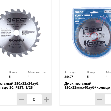
- легко крепится к шлифовальной маши
Технические характеристики:
Длина ленты: 533 мм
Ширина ленты: 75 мм
Размер зерна: 250 мкм
Зернистость: P40
Количество: 3 шт
Бренд: «Кратон»
Страна-изготовитель: Китай
В кор.
Мин. партия
Артикул
В кор.
Ми
5
1
24407
5
1
ильный 250х32x24зуб,
Диск пильный
льцо 30, FEST, 1/25
150х22ммх40зуб+кольцо
HARDAX, 1/50