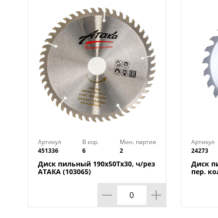
Артикул
В кор.
Мин. партия
Артикул
451336
6
2
24273
Диск пильный 190х50Тх30, ч/рез
Диск п
АТАКА (103065)
пер. ко