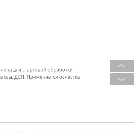
чена для стартовой обработки
ассы, ДСП. Применяется оснастка
 геометрией;
териала;
териалами;