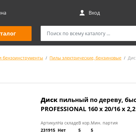
ина
Вход
талог
и бензоинструменты
Пилы электрические, бензиновые
Дис
Диск
пильный по дереву, бы
PROFESSIONAL 160 х 20/16 х 2,
Артикул
На складе
В кор.
Мин. партия
231915
Нет
5
5