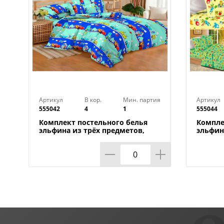
Артикул
В кор.
Мин. партия
Артикул
555042
4
1
555044
Комплект постельного белья
Компле
эльфина из трёх предметов,
эльфин
весёлые гонки
зоопар