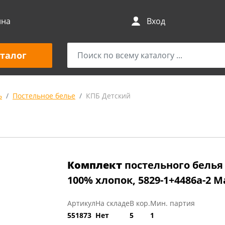
ина
Вход
талог
ь
Постельное белье
КПБ Детский
Комплект
постельного белья
100% хлопок, 5829-1+4486а-2 
Артикул
На складе
В кор.
Мин. партия
551873
Нет
5
1