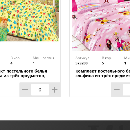
В кор.
Мин. партия
Артикул
В кор.
Ми
4
1
573200
5
1
кт постельного белья
Комплект постельного б
а из трёх предметов,
эльфина из трёх предмет
к
магия