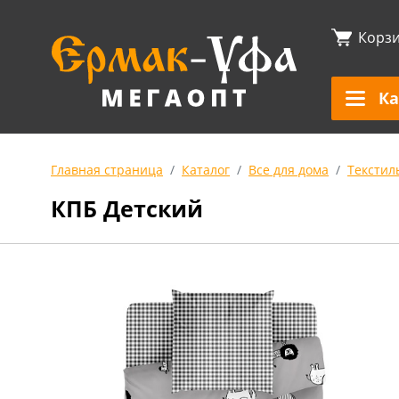
Корз
Ка
Главная страница
Каталог
Все для дома
Текстил
КПБ Детский