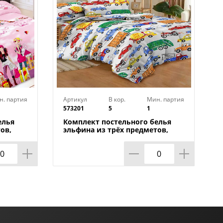
н. партия
Артикул
В кор.
Мин. партия
573201
5
1
елья
Комплект постельного белья
ов,
эльфина из трёх предметов,
машинки