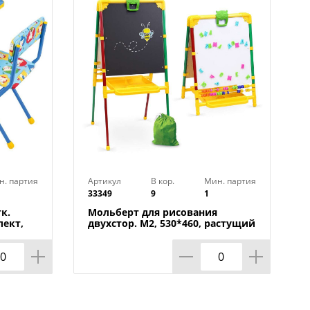
н. партия
Артикул
В кор.
Мин. партия
33349
9
1
к.
Мольберт для рисования
лект,
двухстор. М2, 530*460, растущий
е, НИКА,
с изм. высотой НИКА, 1/1