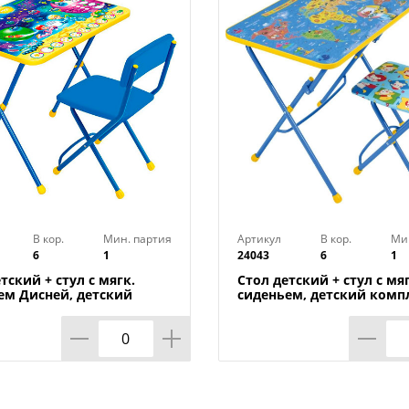
В кор.
Мин. партия
Артикул
В кор.
Ми
6
1
24043
6
1
тский + стул с мягк.
Стол детский + стул с мяг
ем Дисней, детский
сиденьем, детский комп
кт, Познайка КП2, цвет в
КУ1, цвет в ассортимент
именте, НИКА, 1/1
1/1