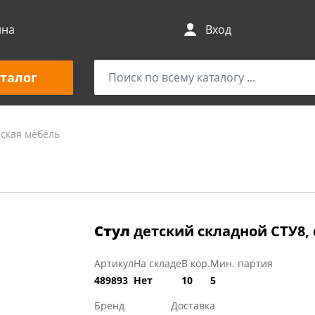
ина
Вход
талог
ская мебель
Стул
детский складной СТУ8,
Артикул
На складе
В кор.
Мин. партия
489893
Нет
10
5
Бренд
Доставка