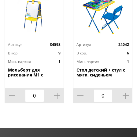
Артикул
34593
Артикул
24042
В кор.
9
В кор.
6
Мин. партия
1
Мин. партия
1
Мольберт для
Стол детский + стул с
рисования М1 с
мягк. сиденьем
большим пеналом
Дисней, детский
НИКА, 1/1
комплект, Познайка
КП2, цвет в
ассортименте, НИКА,
1/1