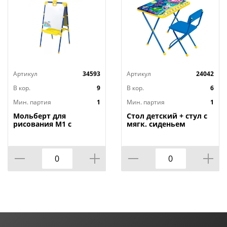
Артикул
34593
Артикул
24042
В кор.
9
В кор.
6
Мин. партия
1
Мин. партия
1
Мольберт для
Стол детский + стул с
рисования М1 с
мягк. сиденьем
большим пеналом
Дисней, детский
НИКА, 1/1
комплект, Познайка
КП2, цвет в
ассортименте, НИКА,
1/1