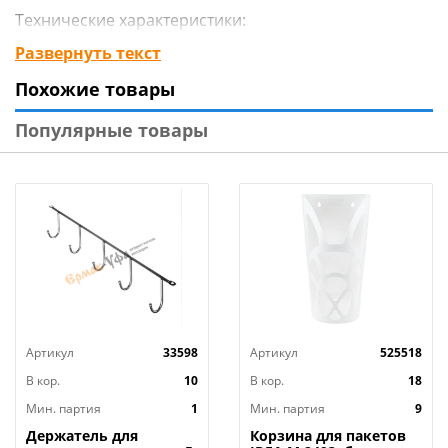
Технические характеристики:
Габаритные размеры (мм)(ШхГхВ): 620х105х130
Развернуть текст
Вес нетто (кг): 0,360
Похожие товары
Материал : нержавеющая сталь
Крепление: настенное, дюбель
Популярные товары
В комплекте: крепеж
Индивидуальная упаковка : блистер
Артикул
33598
Артикул
525518
В кор.
10
В кор.
18
Мин. партия
1
Мин. партия
9
Держатель для
Корзина для пакетов