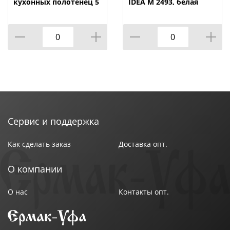
материала (поливинилхлорид). Размер 24,5х21,5х10
кухонных полотенец 5
IDEA М 2493, белая
крючков с креплением
см.
сбоку VETTA, 1/50
Сервис и поддержка
Как сделать заказ
Доставка опт.
О компании
О нас
Контакты опт.