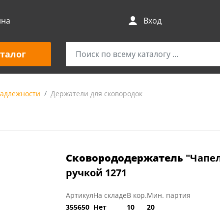
ина
Вход
талог
адлежности
Держатели для сковородок
Сковорододержатель
"Чапе
ручкой 1271
Артикул
На складе
В кор.
Мин. партия
355650
Нет
10
20