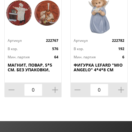
Артикул
222767
Артикул
222782
В кор.
576
В кор.
192
Мин. партия
64
Мин. партия
6
МАГНИТ, ПОВАР, 5*5
ФИГУРКА LEFARD "MIO
СМ. БЕЗ УПАКОВКИ,
ANGELO" 4*4*8 СМ
КОР=288ШТ
(КОР=192ШТ.)