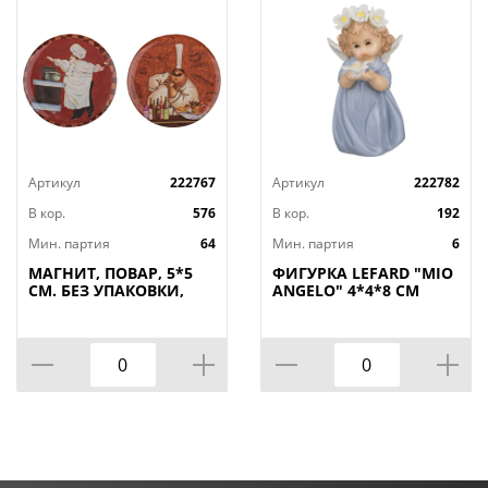
Артикул
222767
Артикул
222782
В кор.
576
В кор.
192
Мин. партия
64
Мин. партия
6
МАГНИТ, ПОВАР, 5*5
ФИГУРКА LEFARD "MIO
СМ. БЕЗ УПАКОВКИ,
ANGELO" 4*4*8 СМ
КОР=288ШТ
(КОР=192ШТ.)