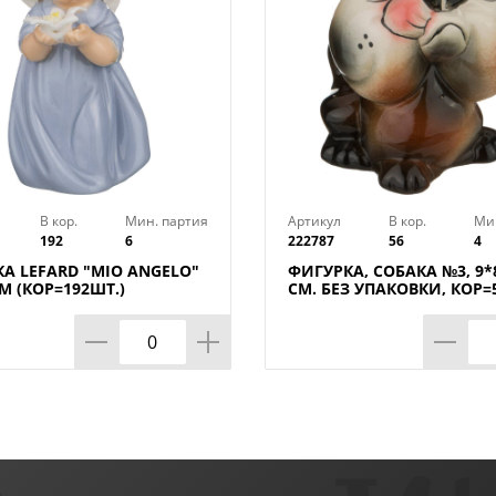
В кор.
Мин. партия
Артикул
В кор.
Ми
192
6
222787
56
4
А LEFARD "MIO ANGELO"
ФИГУРКА, СОБАКА №3, 9*
СМ (КОР=192ШТ.)
СМ. БЕЗ УПАКОВКИ, КОР=