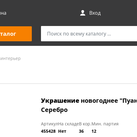
ина
Вход
талог
 интерьер
Украшение
новогоднее "Пуан
Серебро
Артикул
На складе
В кор.
Мин. партия
455428
Нет
36
12