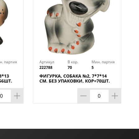
н. партия
Артикул
В кор.
Мин. партия
222788
70
5
8*13
ФИГУРКА, СОБАКА №2, 7*7*14
56ШТ.
СМ. БЕЗ УПАКОВКИ, КОР=70ШТ.