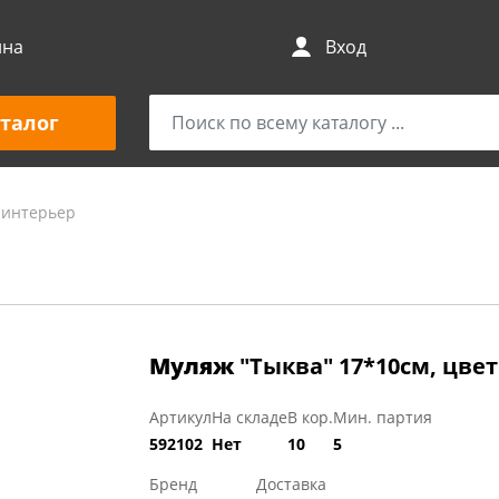
ина
Вход
талог
 интерьер
Муляж
"Тыква" 17*10см, цве
Артикул
На складе
В кор.
Мин. партия
592102
Нет
10
5
Бренд
Доставка