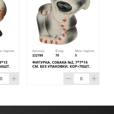
н. партия
Артикул
В кор.
Мин. партия
222788
70
5
8*13
ФИГУРКА, СОБАКА №2, 7*7*14
56ШТ.
СМ. БЕЗ УПАКОВКИ, КОР=70ШТ.