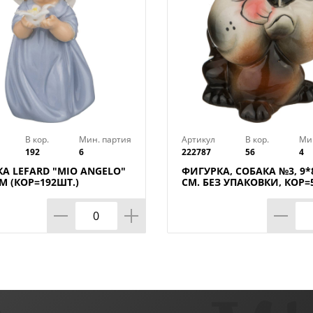
В кор.
Мин. партия
Артикул
В кор.
Ми
192
6
222787
56
4
А LEFARD "MIO ANGELO"
ФИГУРКА, СОБАКА №3, 9*
СМ (КОР=192ШТ.)
СМ. БЕЗ УПАКОВКИ, КОР=