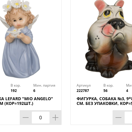
В кор.
Мин. партия
Артикул
В кор.
Ми
192
6
222787
56
4
А LEFARD "MIO ANGELO"
ФИГУРКА, СОБАКА №3, 9*
СМ (КОР=192ШТ.)
СМ. БЕЗ УПАКОВКИ, КОР=