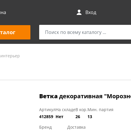
ина
Вход
талог
 интерьер
Ветка
декоративная "Морозно
Артикул
На складе
В кор.
Мин. партия
412859
Нет
26
13
Бренд
Доставка