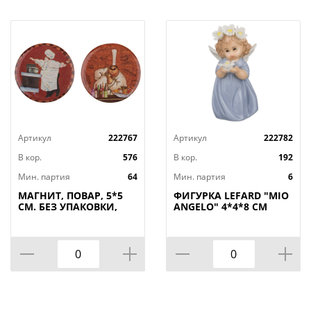
Артикул
222767
Артикул
222782
В кор.
576
В кор.
192
Мин. партия
64
Мин. партия
6
МАГНИТ, ПОВАР, 5*5
ФИГУРКА LEFARD "MIO
СМ. БЕЗ УПАКОВКИ,
ANGELO" 4*4*8 СМ
КОР=288ШТ
(КОР=192ШТ.)