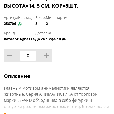
ВЫСОТА=14, 5 СМ, КОР=8ШТ.
Артикул
На складе
В кор.
Мин. партия
256706
8
2
Бренд
Доставка
Каталог Agness >
До скл.Уфа 18 дн.
Описание
Главным мотивом анималистики являются
животные. Серия АНИМАЛИСТИКА от торговой
марки LEFARD объединила в себе фигурки и
статуэтки различных животных и птиц. В том числе и
тигров. Между тем в Китае и частности в Фен-Шуй,