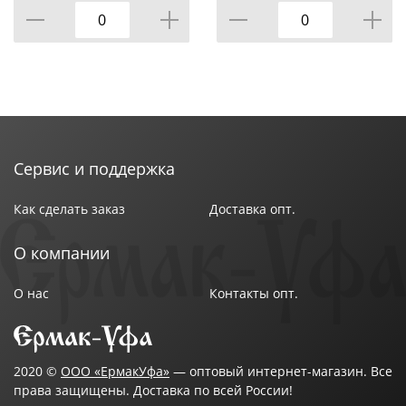
 влагоустоичивость – можно поставить любимую
статуэтку в ванную комнату и с ней ничего не
случится;
 антибактериальность – непористая структура
обеспечивает устойчивость к развитию плесени и
микробов;
Сервис и поддержка
 низкая теплопроводность – такие изделия на
Как сделать заказ
Доставка опт.
ощупь теплые и приятные, что создаст уют и
комфорт в Вашем доме;
О компании
 простота в обращении – изделия легко очищаются
О нас
Контакты опт.
водой с добавлением мыла или мягкой влажной
тканью.
2020 ©
ООО «ЕрмакУфа»
— оптовый интернет-магазин. Все
права защищены. Доставка по всей России!