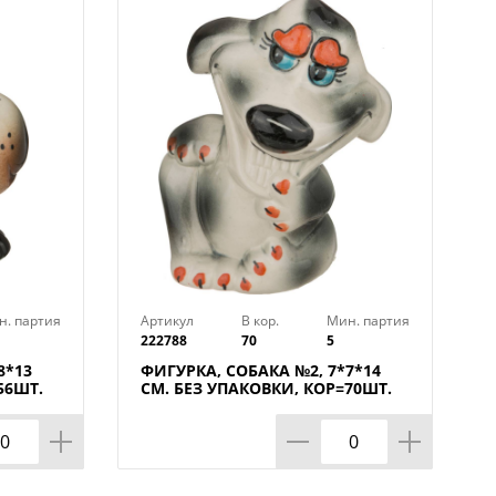
н. партия
Артикул
В кор.
Мин. партия
222788
70
5
8*13
ФИГУРКА, СОБАКА №2, 7*7*14
56ШТ.
СМ. БЕЗ УПАКОВКИ, КОР=70ШТ.