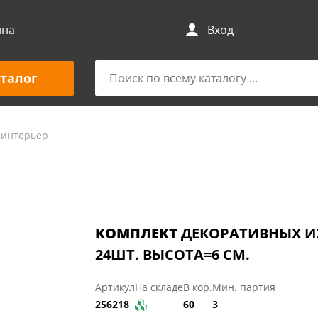
ина
Вход
талог
 интерьер
КОМПЛЕКТ
ДЕКОРАТИВНЫХ И
24ШТ. ВЫСОТА=6 СМ.
Артикул
На складе
В кор.
Мин. партия
256218
60
3