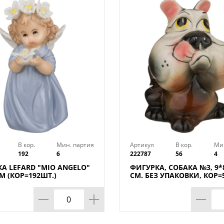
В кор.
Мин. партия
Артикул
В кор.
Ми
192
6
222787
56
4
А LEFARD "MIO ANGELO"
ФИГУРКА, СОБАКА №3, 9*
СМ (КОР=192ШТ.)
СМ. БЕЗ УПАКОВКИ, КОР=