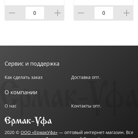
розовая пена
Особенности : Многоразовый
Размер упаковки : 44,2х35,4х35,1 см
Состав : Вода 70%, консервант 5%, ароматизатор 5%,
краситель 5%, полигексаметиленбигуанид
гидрохлорид 5%
Цвет : Синий
Страна производства : Китай
Сервис и поддержка
Как сделать заказ
Доставка опт.
О компании
О нас
Контакты опт.
2020 ©
ООО «ЕрмакУфа»
— оптовый интернет-магазин. Все