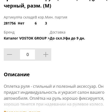
черный, разм. (М)
Артикул
На складе
В кор.
Мин. партия
281756
Нет
6
3
Бренд
Доставка
Каталог VOSTOK GROUP >
До скл.Уфа до 9 дн.
Описание
Оплетка руля - стильный и полезный аксессуар. Он
придаст индивидуальность и украсит салон вашего
автомобиля. Оплётка на руль хорошо фиксируется,
хорошо тянется при надевании на рулевое колесо.
Поможет сохранить ваш руль от потертостей и