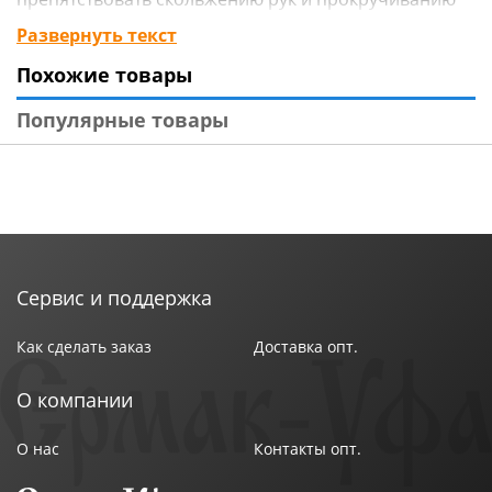
руля.
Развернуть текст
Похожие товары
Технические характеристики:
Тип товара : Оплетка руля
Популярные товары
Бренд : ЕРМАК
Материал : Экокожа
Размер упаковки : 39х39х2,5 см
Размер : M (37-39 см)
Цвет : Черный
Вес в упаковке : 0,356 кг
Страна производства : Китай
Сервис и поддержка
Как сделать заказ
Доставка опт.
О компании
О нас
Контакты опт.