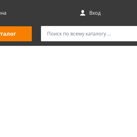
ина
Вход
талог