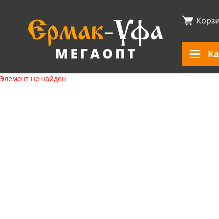
Корз
Ка
Элемент не найден