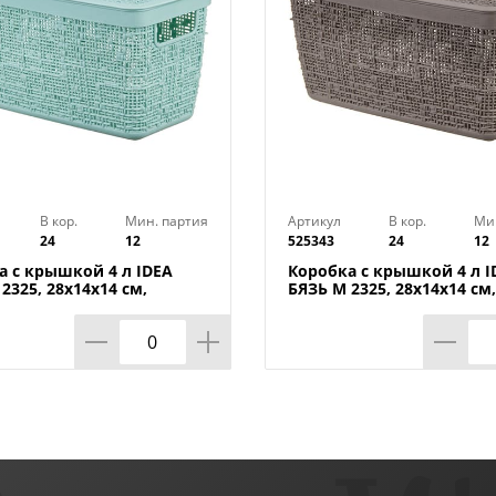
В кор.
Мин. партия
Артикул
В кор.
Ми
24
12
525343
24
12
а с крышкой 4 л IDEA
Коробка с крышкой 4 л I
2325, 28х14х14 cм,
БЯЗЬ М 2325, 28х14х14 cм,
я волна
французский серый