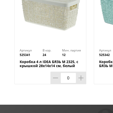
Артикул
В кор.
Мин. партия
Артикул
525341
24
12
525342
Коробка 4 л IDEA БЯЗЬ М 2325, с
Коробк
крышкой 28х14х14 cм, белый
БЯЗЬ М 
ротанг
морска