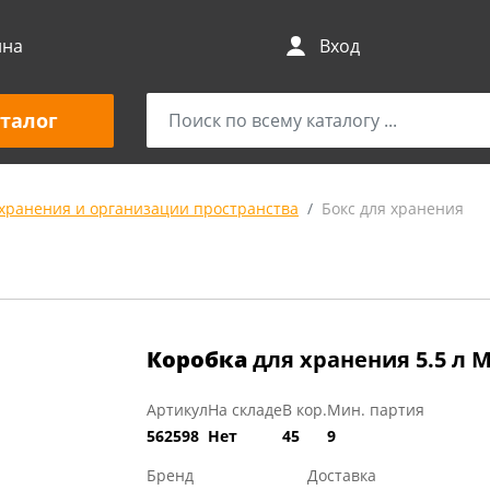
ина
Вход
талог
 хранения и организации пространства
Бокс для хранения
Коробка
для хранения 5.5 л 
Артикул
На складе
В кор.
Мин. партия
562598
Нет
45
9
Бренд
Доставка