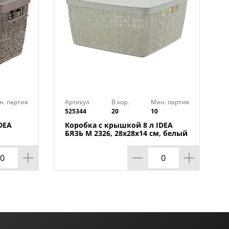
н. партия
Артикул
В кор.
Мин. партия
525344
20
10
DEA
Коробка с крышкой 8 л IDEA
БЯЗЬ М 2326, 28х28х14 см, белый
ротанг