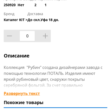
250920
Нет
2
1
Бренд
Доставка
Каталог KIT >
До скл.Уфа 18 дн.
Описание
Коллекция "Рубин" создана дизайнерами завода с
помощью технологии ПОТАЛЬ. Изделия имеют
яркий рубиновый цвет, снаружи покрыты
серебряной фольгой. За счет правильно
подобранных компонентов все изделия серии
Развернуть текст
"Рубин" имееют очень глубокий, насыщенный
Похожие товары
цвет, как бы "светятся изнутри". Состав: пищевое
стекло, серебряная фольга, лак. Не использовать в