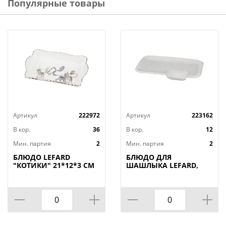
Популярные товары
микроволоной печи, посудомоечной машине. Не
применять для мытья изделий жесткие абразивные
губки и щелочные моющие средства.
Артикул
222972
Артикул
223162
В кор.
36
В кор.
12
Мин. партия
2
Мин. партия
2
БЛЮДО LEFARD
БЛЮДО ДЛЯ
"КОТИКИ" 21*12*3 СМ
ШАШЛЫКА LEFARD,
(КОР=36ШТ.)
ДИАМАНД, 31*19, 5*3
СМ, КОР=12ШТ.