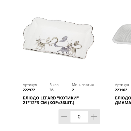
Артикул
В кор.
Мин. партия
Артикул
222972
36
2
223162
БЛЮДО LEFARD "КОТИКИ"
БЛЮДО
21*12*3 СМ (КОР=36ШТ.)
ДИАМАН
КОР=12