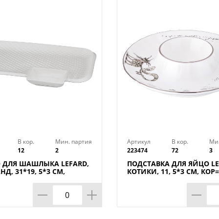
птичкой добавят атмосферу праздника.
Стеклянную жаропрочную емкость можн
духовом шкафу (максимальная температ
емкость можно мыть в посудомоечнйо
и крышка не подходят для мытья в по
В кор.
Мин. партия
Артикул
В кор.
Ми
12
2
223474
72
3
 ДЛЯ ШАШЛЫКА LEFARD,
ПОДСТАВКА ДЛЯ ЯЙЦО LE
Д, 31*19, 5*3 СМ,
КОТИКИ, 11, 5*3 СМ, КОР
ШТ.