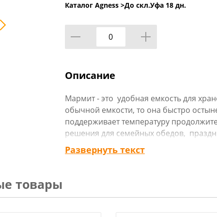
Каталог Agness >
До скл.Уфа 18 дн.
Описание
Мармит - это удобная емкость для хран
обычной емкости, то она быстро остын
поддерживает температуру продолжите
решения для семейных обедов, праздн
мармит незаменим для работы в облас
Развернуть текст
У этой модели мармита удобные склад
займет много места при сервировке сто
ые товары
своей функциональности.
Цветочный декор и орнамент на крышке