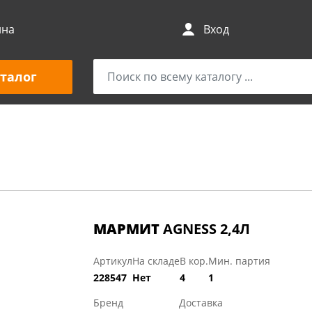
ина
Вход
талог
МАРМИТ
AGNESS 2,4Л
Артикул
На складе
В кор.
Мин. партия
228547
Нет
4
1
Бренд
Доставка