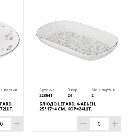
о использовать для запекания в
ура нагрева до 400 С). Стеклянную
 машине, хромированная подставка
судомоечной машине.
н. партия
Артикул
В кор.
Мин. партия
223641
24
2
FARD,
БЛЮДО LEFARD, ФАБЬЕН,
=72ШТ.
25*17*4 СМ, КОР=24ШТ.