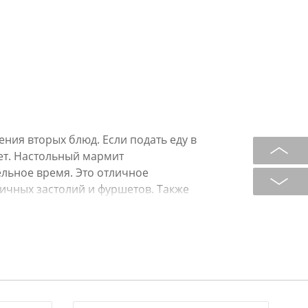
ения вторых блюд. Если подать еду в
ет. Настольный мармит
льное время. Это отличное
ичных застолий и фуршетов. Также
ти общественного питания.
ывающиеся ручки. Такой мармит не
ла и хранеии, при этом не теряет
, а также интересная ручка с