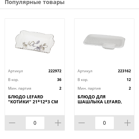
Популярные товары
Артикул
222972
Артикул
223162
В кор.
36
В кор.
12
Мин. партия
2
Мин. партия
2
БЛЮДО LEFARD
БЛЮДО ДЛЯ
"КОТИКИ" 21*12*3 СМ
ШАШЛЫКА LEFARD,
(КОР=36ШТ.)
ДИАМАНД, 31*19, 5*3
СМ, КОР=12ШТ.