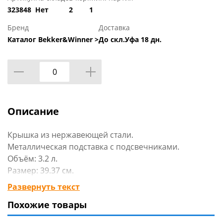
323848
Нет
2
1
Бренд
Доставка
Каталог Bekker&Winner >
До скл.Уфа 18 дн.
Описание
Крышка из нержавеющей стали.
Металлическая подставка с подсвечниками.
Объём: 3.2 л.
Размер: 39.37 см.
Подходит для мытья в посудомоечной машине без
Развернуть текст
подставки.
Похожие товары
Предназначен для сервировки стола.
Материал: боросиликатное стекло.