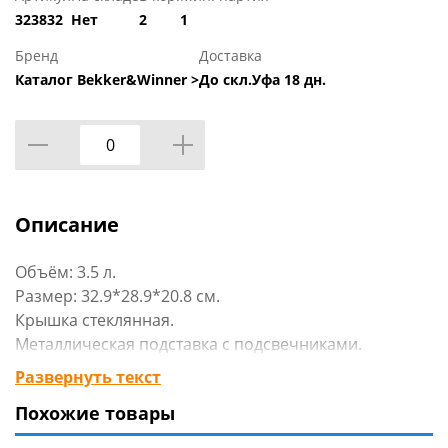
323832
Нет
2
1
Бренд
Доставка
Каталог Bekker&Winner >
До скл.Уфа 18 дн.
Описание
Объём: 3.5 л.
Размер: 32.9*28.9*20.8 см.
Крышка стеклянная.
Металлическая подставка с подсвечниками.
Подходит для мытья в посудомоечной машине без
Развернуть текст
подставки.
Похожие товары
Предназначен для сервировки стола.
Материал: упрочненный фарфор.