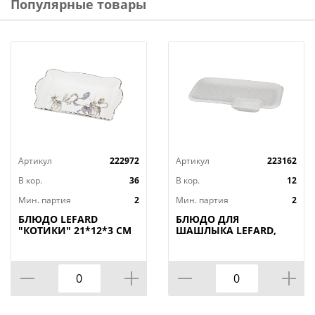
Популярные товары
Артикул
222972
Артикул
223162
В кор.
36
В кор.
12
Мин. партия
2
Мин. партия
2
БЛЮДО LEFARD
БЛЮДО ДЛЯ
"КОТИКИ" 21*12*3 СМ
ШАШЛЫКА LEFARD,
(КОР=36ШТ.)
ДИАМАНД, 31*19, 5*3
СМ, КОР=12ШТ.