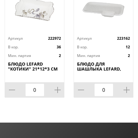
Артикул
222972
Артикул
223162
В кор.
36
В кор.
12
Мин. партия
2
Мин. партия
2
БЛЮДО LEFARD
БЛЮДО ДЛЯ
"КОТИКИ" 21*12*3 СМ
ШАШЛЫКА LEFARD,
(КОР=36ШТ.)
ДИАМАНД, 31*19, 5*3
СМ, КОР=12ШТ.