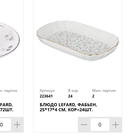
н. партия
Артикул
В кор.
Мин. партия
223641
24
2
FARD,
БЛЮДО LEFARD, ФАБЬЕН,
=72ШТ.
25*17*4 СМ, КОР=24ШТ.