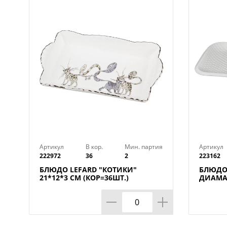
Артикул
В кор.
Мин. партия
Артикул
222972
36
2
223162
БЛЮДО LEFARD "КОТИКИ"
БЛЮДО
21*12*3 СМ (КОР=36ШТ.)
ДИАМАН
КОР=12