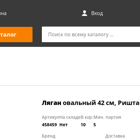
ина
Вход
талог
Ляган
овальный 42 см, Ришта
Артикул
На складе
В кор.
Мин. партия
458459
Нет
10
5
Бренд
Доставка