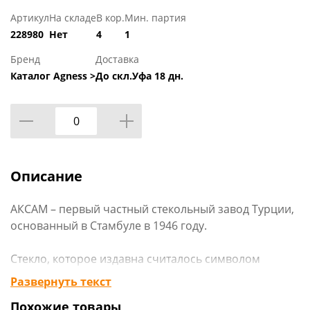
Артикул
На складе
В кор.
Мин. партия
228980
Нет
4
1
Бренд
Доставка
Каталог Agness >
До скл.Уфа 18 дн.
Описание
АКСАМ – первый частный стекольный завод Турции,
основанный в Стамбуле в 1946 году.
Стекло, которое издавна считалось символом
здоровья, элегантности и чистоты, оживает в умелых
Развернуть текст
руках профессиональных мастеров. Разнообразные
Похожие товары
техники декорирования (ручная роспись,