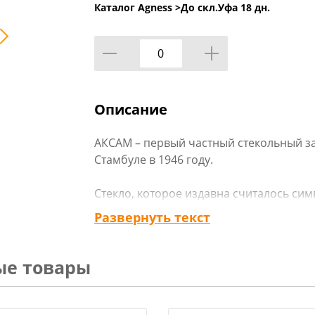
Каталог Agness >
До скл.Уфа 18 дн.
Описание
АКСАМ – первый частный стекольный з
Стамбуле в 1946 году.
Стекло, которое издавна считалось сим
чистоты, оживает в умелых руках проф
Развернуть текст
Разнообразные техники декорирования
серебряное покрытие, фольга) позвол
изделия с душой.
ые товары
В производстве используется только в
сертифицированные краски.