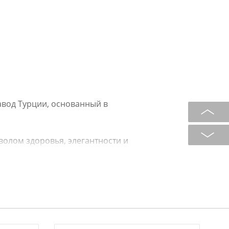
авод Турции, основанный в
волом здоровья, элегантности и
ессиональных мастеров.
 (ручная роспись, распыление,
яют создавать неповторимые
ысококачественное сырье и