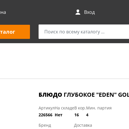
ина
Вход
талог
БЛЮДО
ГЛУБОКОЕ "EDEN" GO
Артикул
На складе
В кор.
Мин. партия
226566
Нет
16
4
Бренд
Доставка