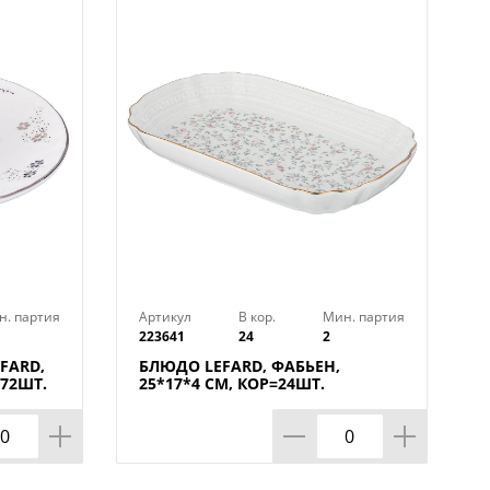
 удобна в использовании и
это стильный аксессуар для вашего
льности и оригинальному дизайну
а любом столе.
оволновой печи и мыть в
н. партия
Артикул
В кор.
Мин. партия
223641
24
2
FARD,
БЛЮДО LEFARD, ФАБЬЕН,
=72ШТ.
25*17*4 СМ, КОР=24ШТ.