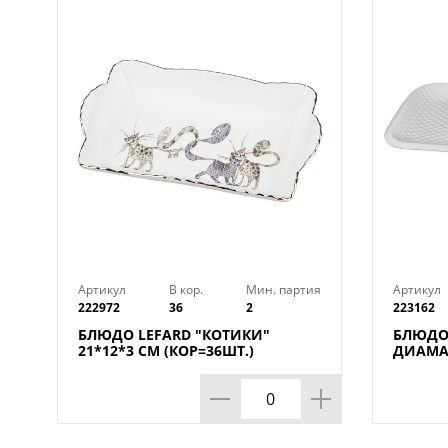
Артикул
В кор.
Мин. партия
Артикул
222972
36
2
223162
БЛЮДО LEFARD "КОТИКИ"
БЛЮДО
21*12*3 СМ (КОР=36ШТ.)
ДИАМАН
КОР=12