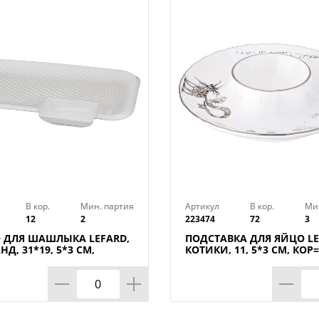
Продукция АКСАМ необычайно красива,
абсолютно безвредна для здоровья!
Блюда и этажерки из коллекции EDEN – 
интерьера! Благодаря своей универса
такая посуда займет достойное место н
Не рекомендуется использовать в микр
посудомоечной машине
В кор.
Мин. партия
Артикул
В кор.
Ми
12
2
223474
72
3
 ДЛЯ ШАШЛЫКА LEFARD,
ПОДСТАВКА ДЛЯ ЯЙЦО LE
Д, 31*19, 5*3 СМ,
КОТИКИ, 11, 5*3 СМ, КОР
ШТ.