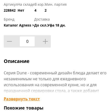
Артикул
На складе
В кор.
Мин. партия
228842
Нет
4
2
Бренд
Доставка
Каталог Agness >
До скл.Уфа 18 дн.
Описание
Серия Dune - cовременный дизайн блюда делает его
незаменимым не только для ежедневного
использования на современной кухне, но и для
праздничной сервировки стола, а также добавит
нотку элегантности и изыска в ваш интерьер.
Развернуть текст
Похожие товары
Не рекомендуется использовать в микроволновой