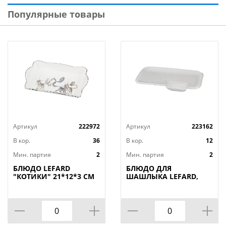
печи и мыть в посудомоечной машине.
Популярные товары
Артикул
222972
Артикул
223162
В кор.
36
В кор.
12
Мин. партия
2
Мин. партия
2
БЛЮДО LEFARD
БЛЮДО ДЛЯ
"КОТИКИ" 21*12*3 СМ
ШАШЛЫКА LEFARD,
(КОР=36ШТ.)
ДИАМАНД, 31*19, 5*3
СМ, КОР=12ШТ.