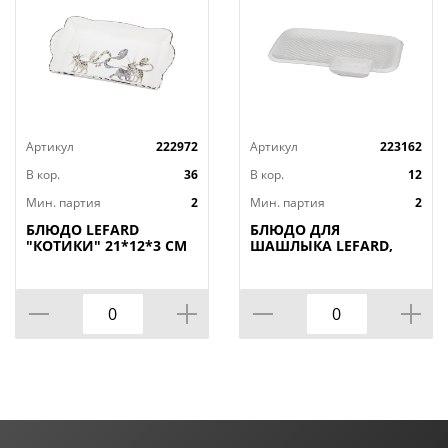
Артикул
222972
Артикул
223162
В кор.
36
В кор.
12
Мин. партия
2
Мин. партия
2
БЛЮДО LEFARD
БЛЮДО ДЛЯ
"КОТИКИ" 21*12*3 СМ
ШАШЛЫКА LEFARD,
(КОР=36ШТ.)
ДИАМАНД, 31*19, 5*3
СМ, КОР=12ШТ.