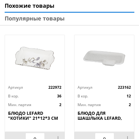
Похожие товары
Такой предмет декора принесет праздничную
атмосферу и подарит каждому хорошее настроение.
Популярные товары
Блюдо сможет стать настоящим украшением дома
или приятным новогодним подарком для ваших
родных и близких!
Артикул
222972
Артикул
223162
В кор.
36
В кор.
12
Мин. партия
2
Мин. партия
2
БЛЮДО LEFARD
БЛЮДО ДЛЯ
"КОТИКИ" 21*12*3 СМ
ШАШЛЫКА LEFARD,
(КОР=36ШТ.)
ДИАМАНД, 31*19, 5*3
СМ, КОР=12ШТ.