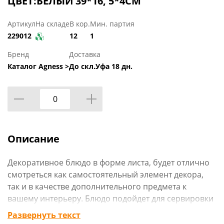
ЦВЕТ:БЕЛЫЙ 39*16, 5*4СМ
Артикул
На складе
В кор.
Мин. партия
229012
12
1
Бренд
Доставка
Каталог Agness >
До скл.Уфа 18 дн.
Описание
Декоративное блюдо в форме листа, будет отлично
смотреться как самостоятельный элемент декора,
так и в качестве дополнительного предмета к
вашему интерьеру. Блюдо подойдет для сервировки
стола, украшения интерьера, для новогодней
Развернуть текст
композиции, для хранения мелочей и украшений.