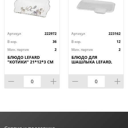
Артикул
222972
Артикул
223162
В кор.
36
В кор.
12
Мин. партия
2
Мин. партия
2
БЛЮДО LEFARD
БЛЮДО ДЛЯ
"КОТИКИ" 21*12*3 СМ
ШАШЛЫКА LEFARD,
(КОР=36ШТ.)
ДИАМАНД, 31*19, 5*3
СМ, КОР=12ШТ.