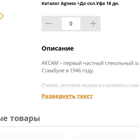
Каталог Agness >
До скл.Уфа 18 дн.
Описание
АКСАМ – первый частный стекольный з
Стамбуле в 1946 году.
Стекло, которое издавна считалось сим
чистоты, оживает в умелых руках проф
Развернуть текст
Разнообразные техники декорирования
серебряное покрытие, фольга) позвол
изделия с душой.
ые товары
В производстве используется только в
сертифицированные краски.