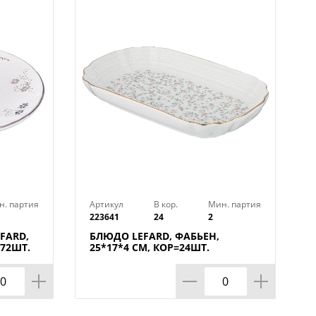
 удобна в использовании и
и CROWN полностью передают
й невозможно оторвать взгляд!
природе, спокойствие и уют. Они
ритма современной жизни и
енной. Коллекция станет
 любой интерьер.
оволновой печи и мыть в
н. партия
Артикул
В кор.
Мин. партия
223641
24
2
FARD,
БЛЮДО LEFARD, ФАБЬЕН,
=72ШТ.
25*17*4 СМ, КОР=24ШТ.