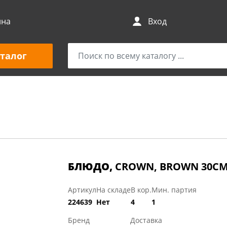
ина
Вход
талог
БЛЮДО,
CROWN, BROWN 30СМ
Артикул
На складе
В кор.
Мин. партия
224639
Нет
4
1
Бренд
Доставка