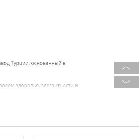
авод Турции, основанный в
волом здоровья, элегантности и
ессиональных мастеров.
 (ручная роспись, распыление,
яют создавать неповторимые
ысококачественное сырье и