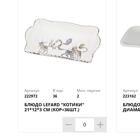
Артикул
В кор.
Мин. партия
Артикул
222972
36
2
223162
БЛЮДО LEFARD "КОТИКИ"
БЛЮДО
21*12*3 СМ (КОР=36ШТ.)
ДИАМАН
КОР=12